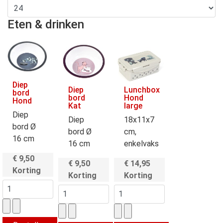
Eten & drinken
Diep
Diep
Lunchbox
bord
bord
Hond
Hond
Kat
large
Diep
Diep
18x11x7
bord Ø
bord Ø
cm,
16 cm
16 cm
enkelvaks
€ 9,50
€ 9,50
€ 14,95
Korting
Korting
Korting