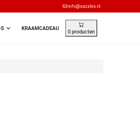
info@sazzles.nl
DS
KRAAMCADEAU
0 producten